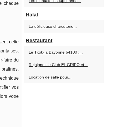
Les bienfaits insoupçonnés...
rme chaque
Halal
La délicieuse charcuterie...
Restaurant
ent cette
ontaises,
Le Txotx à Bayonne 64100 :...
r-faire du
Rejoignez le Club EL GRIFO et...
 pralinés,
Location de salle pour...
 technique
tifier vos
lors votre