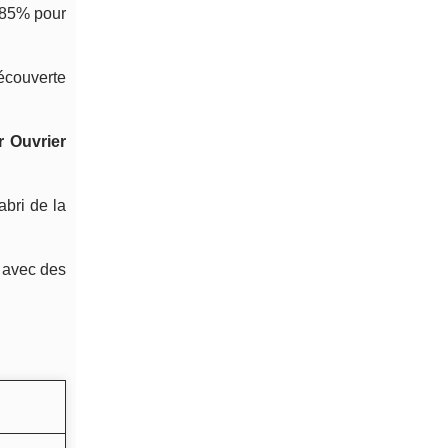
5-85% pour
écouverte
r Ouvrier
abri de la
e avec des