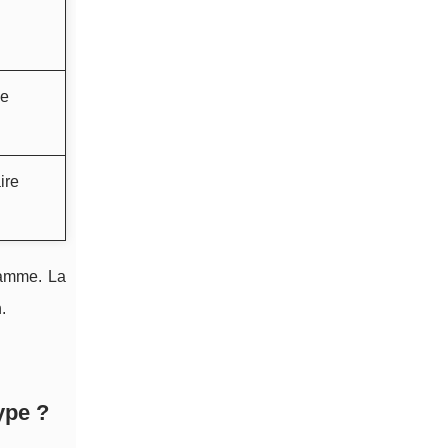
le
ire
gamme. La
.
ype ?