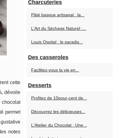
Charcuteries
Pâté basque artisanal : la...
L'Art du Séchage Naturel :...
Louis Ospital : le paradis...
Des casseroles
Facilitez-vous la vie en...
rent cette
Desserts
%, dévoile
Profitez de 10pour-cent de...
 chocolat
Découvrez les délicieuses...
té permet
 gustative
L'Atelier du Chocolat : Une...
des notes