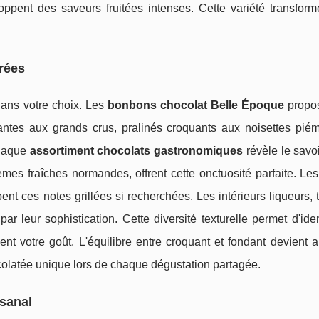
eloppent des saveurs fruitées intenses. Cette variété transfo
érées
dans votre choix. Les
bonbons chocolat Belle Époque
propos
antes aux grands crus, pralinés croquants aux noisettes piém
Chaque
assortiment chocolats gastronomiques
révèle le savoi
mes fraîches normandes, offrent cette onctuosité parfaite. Les
nt ces notes grillées si recherchées. Les intérieurs liqueurs,
ar leur sophistication. Cette diversité texturelle permet d'iden
nt votre goût. L'équilibre entre croquant et fondant devient a
ocolatée unique lors de chaque dégustation partagée.
isanal