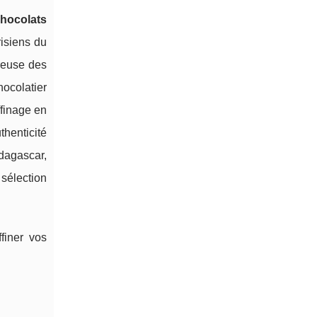
chocolats
risiens du
ureuse des
ocolatier
ffinage en
henticité
dagascar,
sélection
finer vos