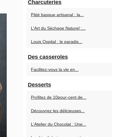
Charcuteries
Pâté basque artisanal : la...
L'Art du Séchage Naturel :...
Louis Ospital : le paradis...
Des casseroles
Facilitez-vous la vie en...
Desserts
Profitez de 10pour-cent de...
Découvrez les délicieuses...
L'Atelier du Chocolat : Une...