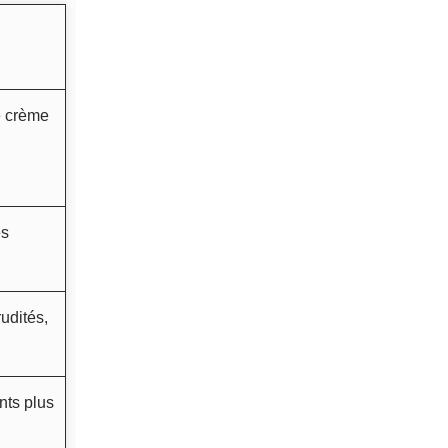
e crème
es
udités,
nts plus