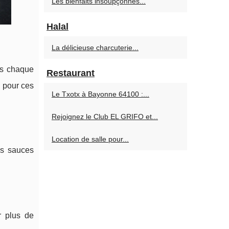
Les bienfaits insoupçonnés...
Halal
La délicieuse charcuterie...
ns chaque
Restaurant
e pour ces
Le Txotx à Bayonne 64100 :...
Rejoignez le Club EL GRIFO et...
Location de salle pour...
es sauces
r plus de