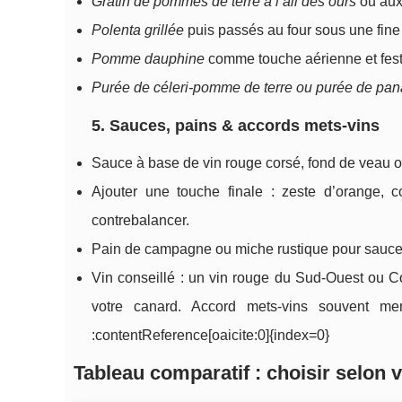
Gratin de pommes de terre à l’ail des ours
ou aux
Polenta grillée
puis passés au four sous une fine
Pomme dauphine
comme touche aérienne et fest
Purée de céleri-pomme de terre ou purée de pan
5. Sauces, pains & accords mets-vins
Sauce à base de vin rouge corsé, fond de veau ou
Ajouter une touche finale : zeste d’orange, 
contrebalancer.
Pain de campagne ou miche rustique pour sauce
Vin conseillé : un vin rouge du Sud-Ouest ou 
votre canard. Accord mets-vins souvent me
:contentReference[oaicite:0]{index=0}
Tableau comparatif : choisir selon 